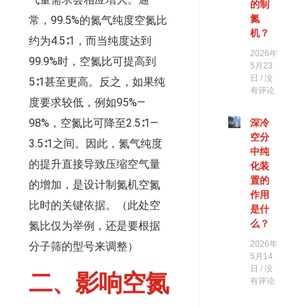
的制
氮
常，99.5%的氮气纯度空氮比
机？
约为4.5∶1，而当纯度达到
2026年
99.9%时，空氮比可提高到
5月23
日
没
5∶1甚至更高。反之，如果纯
有评论
度要求较低，例如95%—
98%，空氮比可降至2.5∶1—
深冷
空分
3.5∶1之间。因此，氮气纯度
中纯
的提升直接导致压缩空气量
化装
置的
的增加，是设计制氮机空氮
作用
比时的关键依据。（此处空
是什
么？
氮比仅为举例，还是要根据
2026年
分子筛的型号来调整）
5月14
日
没
二、
影响空氮
有评论