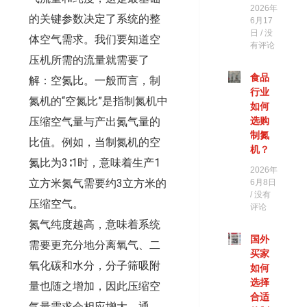
2026年
的关键参数决定了系统的整
6月17
日
没
体空气需求。我们要知道空
有评论
压机所需的流量就需要了
食品
解：空氮比。一般而言，制
行业
氮机的“空氮比”是指制氮机中
如何
压缩空气量与产出氮气量的
选购
制氮
比值。例如，当制氮机的空
机？
氮比为3∶1时，意味着生产1
2026年
立方米氮气需要约3立方米的
6月8日
没有
压缩空气。
评论
氮气纯度越高，意味着系统
国外
需要更充分地分离氧气、二
买家
氧化碳和水分，分子筛吸附
如何
选择
量也随之增加，因此压缩空
合适
气量需求会相应增大。通