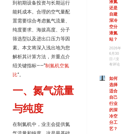
液氮
到初期设备投资与长期运行
还是
能耗成本。合理的空气量配
自建
置需要综合考虑氮气流量、
深冷
空分
纯度要求、海拔高度、分子
液氮
筛选型以及进出口压力等因
站？
素。本文将深入浅出地为您
2026年
6月30
解析其计算方法，并重点介
日
没
有评论
绍关键指标——“
制氮机空氮
比
”。
如何
选择
一、
氮气流量
适合
自己
行业
与纯度
的深
冷空
分工
在制氮机中，业主会提供氮
艺？
气流量和纯度，这是最基础