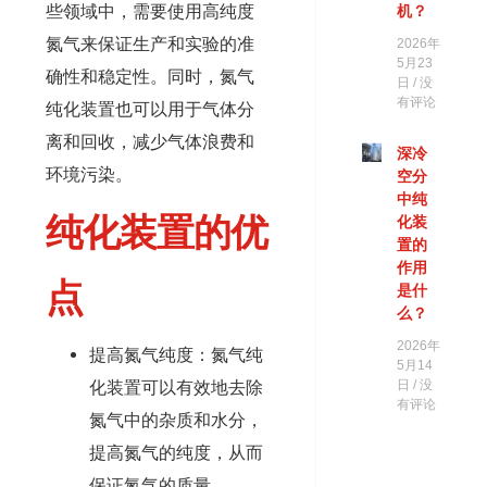
些领域中，需要使用高纯度
机？
氮气来保证生产和实验的准
2026年
5月23
确性和稳定性。同时，氮气
日
没
有评论
纯化装置也可以用于气体分
离和回收，减少气体浪费和
深冷
环境污染。
空分
中纯
纯化装置的优
化装
置的
作用
点
是什
么？
2026年
提高氮气纯度：氮气纯
5月14
化装置可以有效地去除
日
没
有评论
氮气中的杂质和水分，
提高氮气的纯度，从而
保证氮气的质量。