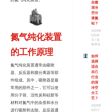
自建
深冷
空分
液氮
站？
2026年
氮气纯化装置
6月30
日
没
有评论
的工作原理
如何
选择
氮气纯化装置通常由吸附
适合
自己
器、反应器和膜分离器等部
行业
件组成。其中，吸附器是最
的深
常用的部件之一，它可以使
冷空
分工
用分子筛、活性炭和硅胶等
艺？
材料对氮气中的杂质和水分
2026年
进行吸附和去除。反应器通
6月17