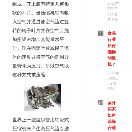
组成，其上装有特定几何形
2026年
6月17
状的叶片。当压缩机轴向吸
日
没
有评论
入空气并通过使空气流过旋
转的转子叶片并在空气上施
食品
加扭矩来增加其能量水平
行业
如何
时。现在固定叶片减慢了流
选购
体的速度并将空气的圆周分
制氮
机？
量转化为压力。所以空气以
2026年
这种方式被压缩。
6月8日
没有
评论
国外
买家
如何
世界上一些组织使用轴流式
选择
合适
压缩机来产生高压气流以进