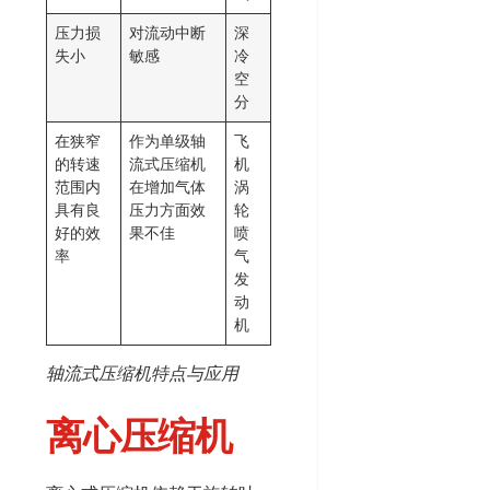
压力损
对流动中断
深
失小
敏感
冷
空
分
在狭窄
作为单级轴
飞
的转速
流式压缩机
机
范围内
在增加气体
涡
具有良
压力方面效
轮
好的效
果不佳
喷
率
气
发
动
机
轴流式压缩机特点与应用
离心压缩机