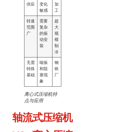
供应
变化
加
敏感
工
转速
需要
超
范围
复杂
大
广
的振
规
动安
模
装
制
冷
无需
喘振
钢
特殊
和阻
铁
基础
塞现
厂
象
离心式压缩机特
点与应用
轴流式压缩机