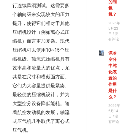
的制
行连续风洞测试。这需要多
氮
个轴向级来实现较大的压力
机？
提升，使得它们相对于其他
2026年
5月23
压缩机设计（例如离心式压
日
没
有评论
缩机）而言更加复杂。现代
压缩机可以使用10~15个压
深冷
缩机级。轴流式压缩机具有
空分
中纯
效率高和流量大的优点，尤
化装
其是在尺寸和横截面方面。
置的
作用
它们为大容量提供最紧凑、
是什
最轻便的压缩机设计，并为
么？
大型空分设备降低能耗。随
2026年
5月14
着航空发动机的发展，轴流
日
没
式压气机几乎取代了离心式
有评论
压气机。