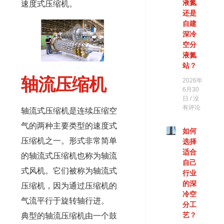
液氮
速度式压缩机。
还是
自建
深冷
空分
液氮
站？
轴流压缩机
2026年
6月30
日
没
有评论
轴流式压缩机是连续压缩空
气的两种主要类型的速度式
如何
压缩机之一。形式非常简单
选择
适合
的轴流式压缩机也称为轴流
自己
式风机。它们被称为轴流式
行业
的深
压缩机，因为通过压缩机的
冷空
气流平行于旋转轴行进。
分工
艺？
典型的轴流压缩机由一个鼓