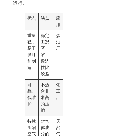
运行。
优点
缺点
应
用
重量
稳定
炼
轻，
工况
油
易于
区
厂
设计
窄，
和制
经济
造
性比
较差
可
不适
化
靠、
合非
工
低维
常高
厂
护
的压
缩
持续
对气
天
压缩
体成
然
空气
分的
气