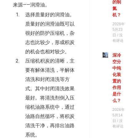
的制
来源——润滑油。
氮
选择质量好的润滑油。
机？
质量好的润滑油既可以
2026年
5月23
很好的防护压缩机，杂
日
没
有评论
志也比较少，形成积炭
的机会也相对较少。
深冷
压缩机积炭的清晰，主
空分
中纯
要有解体清洗，半解体
化装
清洗和封闭清洗等方
置的
作用
式。其中封闭清洗效果
是什
最好。将清洗剂倒入压
么？
缩机油路系统中，通过
2026年
5月14
油路自然循环，将积炭
日
没
清洗干净，再排出油路
有评论
系统。