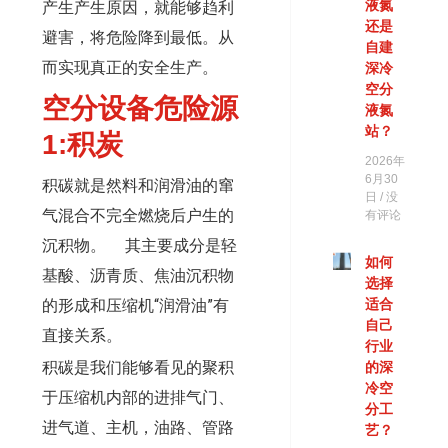
液氮
产生产生原因，就能够趋利
还是
避害，将危险降到最低。从
自建
而实现真正的安全生产。
深冷
空分
空分设备危险源
液氮
站？
1:积炭
2026年
6月30
积碳就是然料和润滑油的窜
日
没
气混合不完全燃烧后户生的
有评论
沉积物。 其主要成分是轻
如何
基酸、沥青质、焦油沉积物
选择
的形成和压缩机“润滑油”有
适合
自己
直接关系。
行业
积碳是我们能够看见的聚积
的深
冷空
于压缩机内部的进排气门、
分工
进气道、主机，油路、管路
艺？