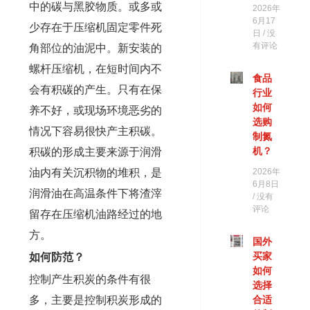
中的碳与黑胶物质。或多或
2026年
6月17
少存在于压缩机固定零件死
日
没
有评论
角部位的油泥中。新安装的
螺杆压缩机，在短时间内不
食品
会有积碳的产生。只有在保
行业
如何
养不好，或现场环境恶劣的
选购
情况下容易很快产主积碳。
制氮
积碳的形成主要来源于润滑
机？
油内有关沉积物的堆积，是
2026年
6月8日
润滑油在高温条件下将渣滓
没有
评论
留存在压缩机油路经过的地
方。
国外
如何防范？
买家
如何
控制产生积炭的条件有很
选择
多，主要是控制积炭形成的
合适