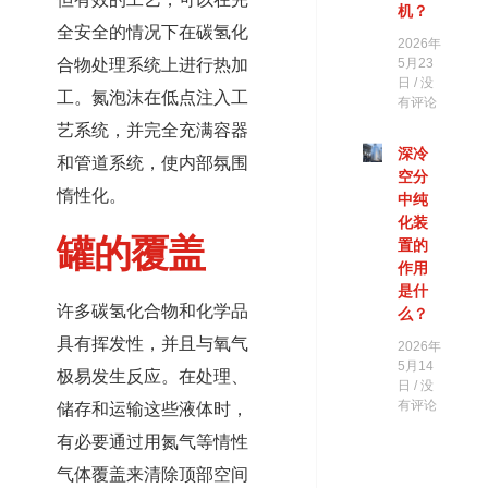
机？
全安全的情况下在碳氢化
2026年
合物处理系统上进行热加
5月23
日
没
工。氮泡沫在低点注入工
有评论
艺系统，并完全充满容器
深冷
和管道系统，使内部氛围
空分
惰性化。
中纯
化装
罐的覆盖
置的
作用
是什
许多碳氢化合物和化学品
么？
具有挥发性，并且与氧气
2026年
5月14
极易发生反应。在处理、
日
没
有评论
储存和运输这些液体时，
有必要通过用氮气等情性
气体覆盖来清除顶部空间