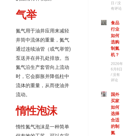
日
没
有评论
气举
食品
行业
氮气用于油井应用来减轻
如何
井筒中流体的重量，氮气
选购
制氮
通过连续油管（或气举管)
机？
泵送并在井孔处排放。当
2026年
氮气沿生产套管向上流动
6月8日
没有
时，它会膨胀并降低柱中
评论
流体的重量，从而使油并
流动。
国外
买家
惰性泡沫
如何
选择
合适
惰性氮气泡沫是一种简单
的制
氮
但有效的工艺，可以在完