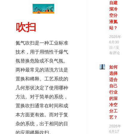
自建
深冷
空分
液氮
吹扫
站？
2026年
氮气吹扫是一种工业标准
6月30
日
没
技术，用于用惰性干爆气
有评论
氛替换危险或不良气氛。
如何
两种最常见的清洗方法是
选择
置换和稀释。工艺系统的
适合
自己
几何形状决定了使用哪种
行业
方法。对于简单的系统，
的深
冷空
置换吹扫通常在时间和成
分工
本方面更有效。而对于复
艺？
杂的系统，出于相同的目
2026年
6月17
的应用稀释吹扫。