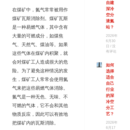
自建
深冷
在煤矿中，氮气常常被用作
空分
煤矿瓦斯消除剂。煤矿瓦斯
液氮
是一种易燃气体，其中含有
站？
大量的可燃成分，如煤焦
2026年
6月30
气、天然气、煤油等。如果
日
没
有评论
这些气体在煤矿内积聚，就
会对煤矿工人造成很大的危
如何
险。为了避免这种情况的发
选择
适合
生，煤矿工人常常会使用氮
自己
气来把这些易燃气体消除。
行业
的深
氮气是一种无色、无味、不
冷空
可燃的气体，它不会和其他
分工
艺？
物质反应，因此可以有效地
把煤矿内的瓦斯消除。
2026年
6月17