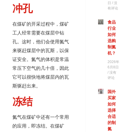
日
没
冲孔
有评论
食品
在煤矿的开采过程中，煤矿
行业
工人经常需要在煤层中钻
如何
选购
孔。这时，他们会使用氮气
制氮
来驱赶煤层中的瓦斯，以保
机？
证安全。氮气的体积是常温
2026年
6月8日
常压下空气的几十倍，因此
没有
它可以很快地将煤层内的瓦
评论
斯驱赶出来。
国外
买家
冻结
如何
选择
合适
氮气在煤矿中还有一个常用
的制
的应用，即冻结。在煤矿
氮