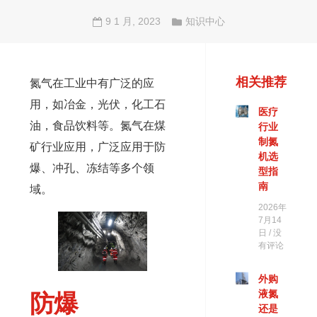
9 1 月, 2023
知识中心
相关推荐
氮气在工业中有广泛的应
用，如冶金，光伏，化工石
医疗
油，食品饮料等。氮气在煤
行业
制氮
矿行业应用，广泛应用于防
机选
爆、冲孔、冻结等多个领
型指
南
域。
2026年
7月14
日
没
有评论
外购
液氮
防爆
还是