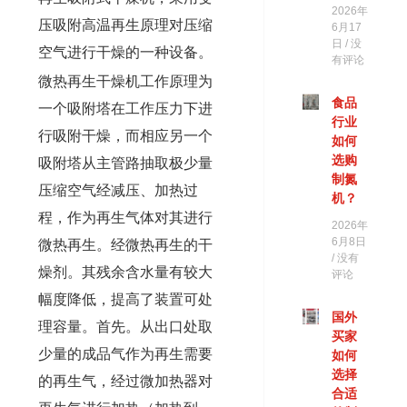
2026年
压吸附高温再生原理对压缩
6月17
日
没
空气进行干燥的一种设备。
有评论
微热再生干燥机工作原理为
食品
一个吸附塔在工作压力下进
行业
行吸附干燥，而相应另一个
如何
选购
吸附塔从主管路抽取极少量
制氮
压缩空气经减压、加热过
机？
程，作为再生气体对其进行
2026年
6月8日
微热再生。经微热再生的干
没有
燥剂。其残余含水量有较大
评论
幅度降低，提高了装置可处
国外
理容量。首先。从出口处取
买家
少量的成品气作为再生需要
如何
选择
的再生气，经过微加热器对
合适