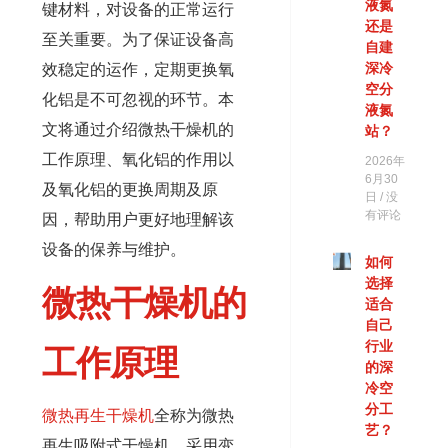
液氮
键材料，对设备的正常运行
还是
至关重要。为了保证设备高
自建
效稳定的运作，定期更换氧
深冷
空分
化铝是不可忽视的环节。本
液氮
文将通过介绍微热干燥机的
站？
工作原理、氧化铝的作用以
2026年
6月30
及氧化铝的更换周期及原
日
没
有评论
因，帮助用户更好地理解该
设备的保养与维护。
如何
选择
微热干燥机的
适合
自己
行业
工作原理
的深
冷空
分工
微热再生干燥机
全称为微热
艺？
再生吸附式干燥机，采用变