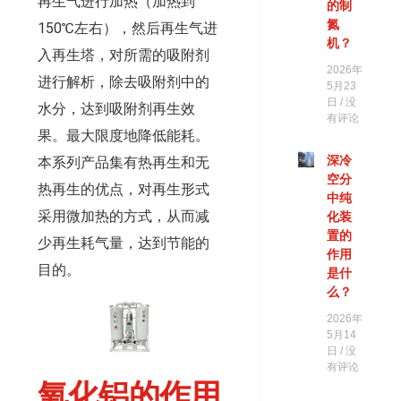
再生气进行加热（加热到
的制
氮
150℃左右），然后再生气进
机？
入再生塔，对所需的吸附剂
2026年
进行解析，除去吸附剂中的
5月23
日
没
水分，达到吸附剂再生效
有评论
果。最大限度地降低能耗。
深冷
本系列产品集有热再生和无
空分
热再生的优点，对再生形式
中纯
采用微加热的方式，从而减
化装
置的
少再生耗气量，达到节能的
作用
目的。
是什
么？
2026年
5月14
日
没
有评论
氧化铝的作用