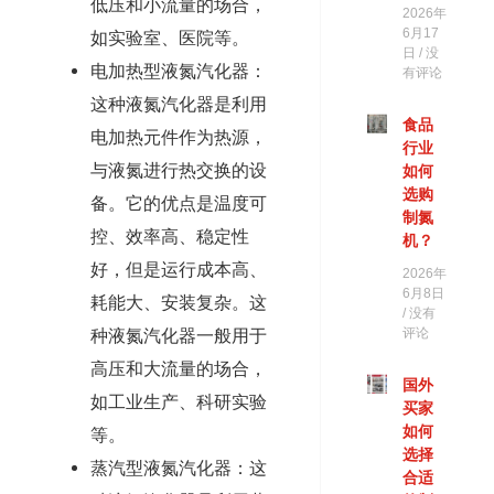
低压和小流量的场合，
2026年
6月17
如实验室、医院等。
日
没
电加热型液氮汽化器：
有评论
这种液氮汽化器是利用
食品
电加热元件作为热源，
行业
与液氮进行热交换的设
如何
选购
备。它的优点是温度可
制氮
控、效率高、稳定性
机？
好，但是运行成本高、
2026年
6月8日
耗能大、安装复杂。这
没有
种液氮汽化器一般用于
评论
高压和大流量的场合，
国外
如工业生产、科研实验
买家
如何
等。
选择
蒸汽型液氮汽化器：这
合适