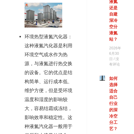
液氮
还是
自建
深冷
空分
液氮
环境热型液氮汽化器：
站？
这种液氮汽化器是利用
2026年
6月30
环境空气或水作为热
日
没
源，与液氮进行热交换
有评论
的设备。它的优点是结
如何
构简单、运行成本低、
选择
维护方便，但是受环境
适合
自己
温度和湿度的影响较
行业
大，容易结霜或冻结，
的深
冷空
影响效率和稳定性。这
分工
种液氮汽化器一般用于
艺？