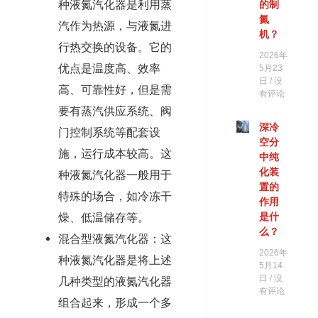
种液氮汽化器是利用蒸
的制
氮
汽作为热源，与液氮进
机？
行热交换的设备。它的
2026年
优点是温度高、效率
5月23
日
没
高、可靠性好，但是需
有评论
要有蒸汽供应系统、阀
深冷
门控制系统等配套设
空分
施，运行成本较高。这
中纯
化装
种液氮汽化器一般用于
置的
特殊的场合，如冷冻干
作用
燥、低温储存等。
是什
么？
混合型液氮汽化器：这
2026年
种液氮汽化器是将上述
5月14
日
没
几种类型的液氮汽化器
有评论
组合起来，形成一个多