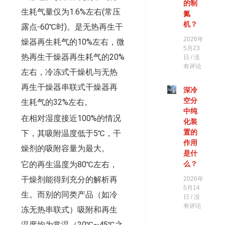
的制
生耗气量仅为1.6%左右(常压
氮
机？
露点-60℃时)。是无热再生干
2026年
燥器再生耗气的10%左右，微
5月23
热再生干燥器再生耗气的20%
日
没
有评论
左右，冷冻式干燥机与无热
再生干燥器串联式干燥器再
深冷
空分
生耗气的32%左右。
中纯
在相对湿度接近100%的情况
化装
置的
下，其吸附温度低于5℃，干
作用
燥剂的吸附容量为最大。
是什
么？
它的再生温度为80℃左右，
干燥剂能得到充分的解析再
2026年
5月14
生。而别的同类产品（如冷
日
没
有评论
冻无热串联式）吸附和再生
温度均为常温（20℃~45℃之