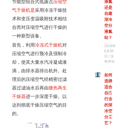
节能型组合式低露点
压缩空
液氮
还是
气干燥机是
采用冷冻干燥技
自建
术和变压变温吸附技术相结
深冷
空分
合而对压缩空气进行干燥的
液氮
一种新型设备。
站？
首先，利用
冷冻式干燥机
对
2026年
6月30
压缩空气进行预冷及强制冷
日
没
却，使其大量水汽冷凝成液
有评论
滴，由排水器排出机外。处
如何
理后的压缩空气经精密过滤
选择
适合
器过滤油水后再由
微热再生
自己
干燥器
进一步深度干燥。以
行业
达到彻底干燥压缩空气的目
的深
冷空
的。
分工
艺？