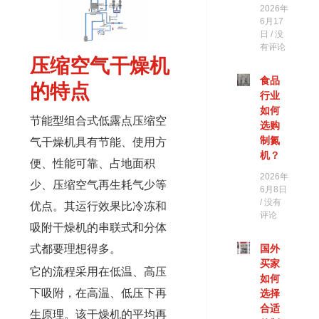
2026年
6月17
日
没
有评论
压缩空气干燥机
食品
的特点
行业
如何
节能型组合式低露点压缩空
选购
制氮
气干燥机具有节能、使用方
机？
便、性能可靠、占地面积
2026年
少、压缩空气再生耗气少等
6月8日
没有
优点。其运行效果比冷冻和
评论
吸附干燥机的串联式和分体
式都要理想得多。
国外
买家
它的流程采用在低温、高压
如何
下吸附，在高温、低压下再
选择
合适
生原理。该干燥机的平均再