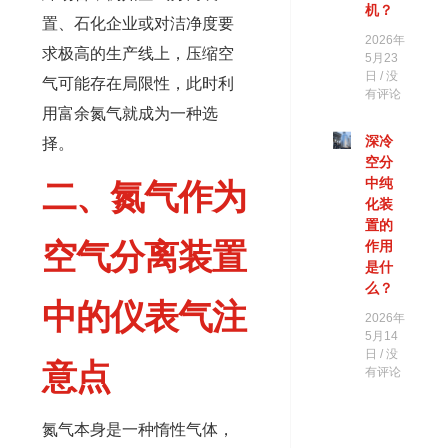
机？
置、石化企业或对洁净度要
2026年
求极高的生产线上，压缩空
5月23
日
没
气可能存在局限性，此时利
有评论
用富余氮气就成为一种选
深冷
择。
空分
中纯
二、氮气作为
化装
置的
空气分离装置
作用
是什
么？
中的仪表气注
2026年
5月14
日
没
意点
有评论
氮气本身是一种惰性气体，