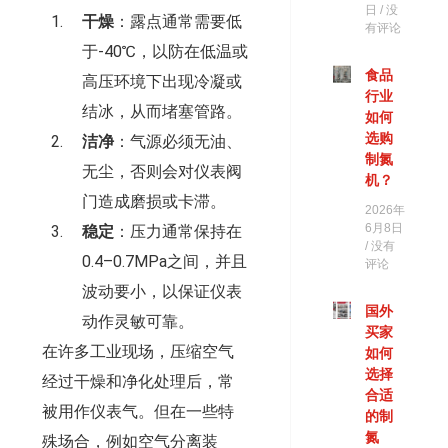
日
没
干燥
：露点通常需要低
有评论
于-40℃，以防在低温或
食品
高压环境下出现冷凝或
行业
结冰，从而堵塞管路。
如何
选购
洁净
：气源必须无油、
制氮
无尘，否则会对仪表阀
机？
门造成磨损或卡滞。
2026年
6月8日
稳定
：压力通常保持在
没有
0.4–0.7MPa之间，并且
评论
波动要小，以保证仪表
国外
动作灵敏可靠。
买家
在许多工业现场，压缩空气
如何
选择
经过干燥和净化处理后，常
合适
被用作仪表气。但在一些特
的制
氮
殊场合，例如空气分离装