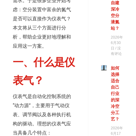
需求。于是很多企业开始考
自建
虑：空分装置中富余的氮气
深冷
空分
是否可以直接作为仪表气？
液氮
本文将从三个方面进行分
站？
析，帮助企业更好地理解和
2026年
6月30
应用这一方案。
日
没
有评论
一、什么是仪
如何
选择
表气？
适合
自己
行业
仪表气是自动化控制系统的
的深
“动力源”，主要用于气动仪
冷空
分工
表、调节阀以及各种执行机
艺？
构的驱动。理想的仪表气应
2026年
当具备几个特点：
6月17