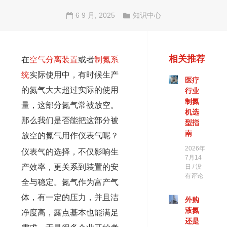
6 9 月, 2025
知识中心
相关推荐
在
空气分离装置
或者
制氮系
统
实际使用中，有时候生产
医疗
的氮气大大超过实际的使用
行业
制氮
量，这部分氮气常被放空。
机选
那么我们是否能把这部分被
型指
南
放空的氮气用作仪表气呢？
2026年
仪表气的选择，不仅影响生
7月14
产效率，更关系到装置的安
日
没
有评论
全与稳定。氮气作为富产气
体，有一定的压力，并且洁
外购
液氮
净度高，露点基本也能满足
还是