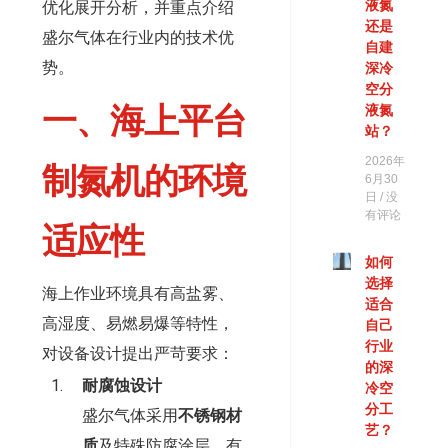
液氮
优化展开分析，并重点介绍
还是
盛尔气体在行业内的技术优
自建
势。
深冷
空分
一、海上平台
液氮
站？
2026年
制氮机的环境
6月30
日
没
有评论
适应性
如何
选择
海上作业环境具有高盐雾、
适合
高湿度、易燃易爆等特性，
自己
行业
对设备设计提出严苛要求：
的深
耐腐蚀设计
冷空
分工
盛尔气体采用
不锈钢材
艺？
质
及特殊防腐涂层，有