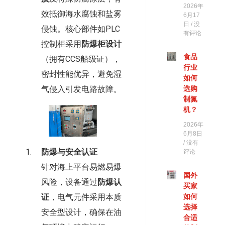
2026年
效抵御海水腐蚀和盐雾
6月17
日
没
侵蚀。核心部件如PLC
有评论
控制柜采用
防爆柜设计
食品
（拥有CCS船级证），
行业
密封性能优异，避免湿
如何
气侵入引发电路故障。
选购
制氮
机？
2026年
6月8日
没有
防爆与安全认证
评论
针对海上平台易燃易爆
国外
风险，设备通过
防爆认
买家
如何
证
，电气元件采用本质
选择
安全型设计，确保在油
合适