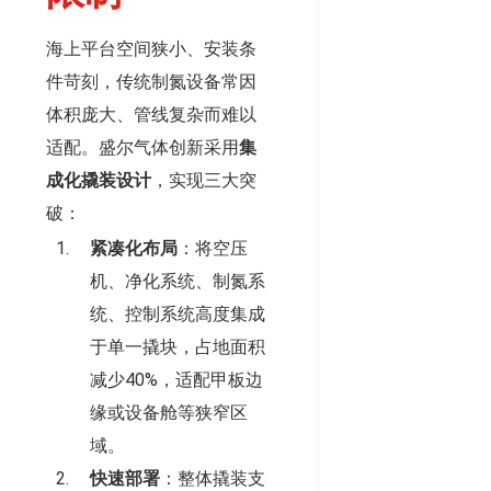
海上平台空间狭小、安装条
件苛刻，传统制氮设备常因
体积庞大、管线复杂而难以
适配。盛尔气体创新采用
集
成化撬装设计
，实现三大突
破：
紧凑化布局
：将空压
机、净化系统、制氮系
统、控制系统高度集成
于单一撬块，占地面积
减少40%，适配甲板边
缘或设备舱等狭窄区
域。
快速部署
：整体撬装支