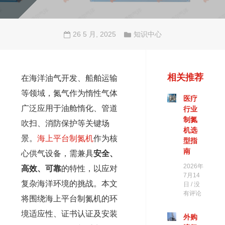
26 5 月, 2025
知识中心
相关推荐
在海洋油气开发、船舶运输
等领域，氮气作为惰性气体
医疗
广泛应用于油舱惰化、管道
行业
制氮
吹扫、消防保护等关键场
机选
景。
海上平台制氮机
作为核
型指
南
心供气设备，需兼具
安全、
2026年
高效、可靠
的特性，以应对
7月14
复杂海洋环境的挑战。本文
日
没
有评论
将围绕海上平台制氮机的环
境适应性、证书认证及安装
外购