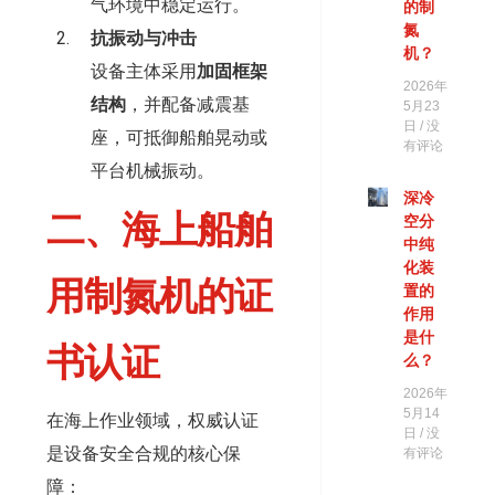
气环境中稳定运行。
的制
氮
抗振动与冲击
机？
设备主体采用
加固框架
2026年
结构
，并配备减震基
5月23
日
没
座，可抵御船舶晃动或
有评论
平台机械振动。
深冷
二、海上船舶
空分
中纯
化装
用制氮机的证
置的
作用
是什
书认证
么？
2026年
5月14
在海上作业领域，权威认证
日
没
是设备安全合规的核心保
有评论
障：