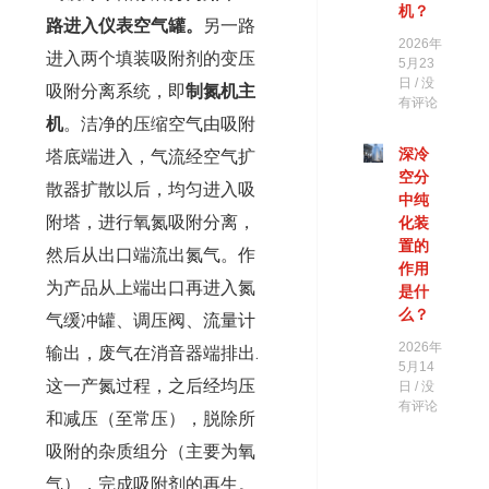
机？
路进入仪表空气罐。
另一路
2026年
进入两个填装吸附剂的变压
5月23
日
没
吸附分离系统，即
制氮机主
有评论
机
。洁净的压缩空气由吸附
深冷
塔底端进入，气流经空气扩
空分
散器扩散以后，均匀进入吸
中纯
附塔，进行氧氮吸附分离，
化装
置的
然后从出口端流出氮气。作
作用
为产品从上端出口再进入氮
是什
么？
气缓冲罐、调压阀、流量计
2026年
输出，废气在消音器端排出.
5月14
这一产氮过程，之后经均压
日
没
有评论
和减压（至常压），脱除所
吸附的杂质组分（主要为氧
气），完成吸附剂的再生。