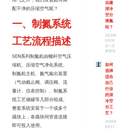
自建
配干净的压缩空气呢？
深冷
空分
一、制氮系统
液氮
站？
2026年
工艺流程描述
6月30
日
没
有评论
SEN系列制氮机由螺杆空气压
缩机、压缩空气净化系统、
如何
选择
制氮机主机、氮气输出装置
适合
（气动截止阀、调压阀、流
自己
行业
量计、仪表控制）、制氮系
的深
统工艺储罐等几部分组成。
冷空
分工
整套系统安装于一个或多个
艺？
撬块上，各撬块间管道连接
2026年
即可投入使用。
6月17