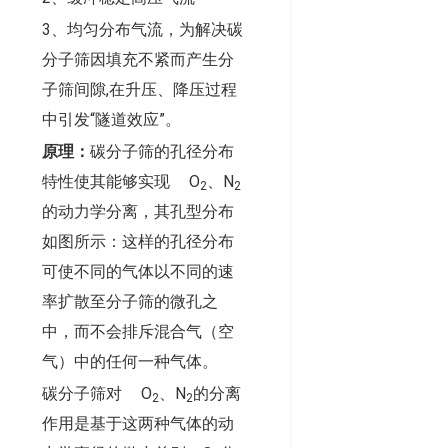
3、均匀分布气流，为解决碳
分子筛因填充不紧而产生分
子筛间隙,在升压、降压过程
中引发“隧道效应”。
原理：
碳分子筛的孔径分布
特性使其能够实现 O
、N
2
2
的动力学分离，其孔型分布
如图所示：这样的孔径分布
可使不同的气体以不同的速
率扩散至分子筛的微孔之
中，而不会排斥混合气（空
气）中的任何一种气体。
碳分子筛对 O
、N
的分离
2
2
作用是基于这两种气体的动