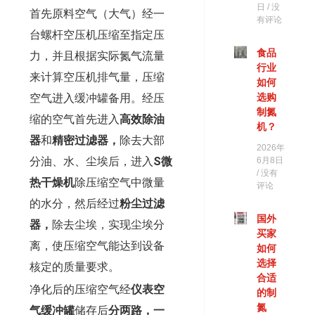
日
没
首先原料空气（大气）经一
有评论
台螺杆空压机压缩至指定压
食品
力，并且根据实际氮气流量
行业
来计算空压机排气量，压缩
如何
空气进入缓冲罐备用。经压
选购
制氮
缩的空气首先进入
高效除油
机？
器
和
精密过滤器，
除去大部
2026年
分油、水、尘埃后，进入
S微
6月8日
没有
热干燥机
除压缩空气中微量
评论
的水分，然后经过
粉尘过滤
国外
器，
除去尘埃，实现尘埃分
买家
离，使压缩空气能达到设备
如何
选择
核定的质量要求。
合适
净化后的压缩空气经
仪表空
的制
氮
气缓冲罐
储存后
分两路，一