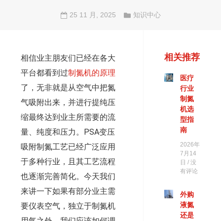
25 11 月, 2025
知识中心
相关推荐
相信业主朋友们已经在各大
平台都看到过
制氮机的原理
医疗
了，无非就是从空气中把氮
行业
制氮
气吸附出来，并进行提纯压
机选
缩最终达到业主所需要的流
型指
南
量、纯度和压力。PSA变压
2026年
吸附制氮工艺已经广泛应用
7月14
于多种行业，且其工艺流程
日
没
有评论
也逐渐完善简化。今天我们
来讲一下如果有部分业主需
外购
液氮
要仪表空气，独立于制氮机
还是
用气之外，我们应该如何调