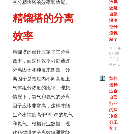
液氮
空分精馏塔的效率和效能。
还是
自建
精馏塔的分离
深冷
空分
效率
液氮
站？
2026年
精馏塔的设计决定了其分离
6月30
日
没
效率，而这种效率可以通过
有评论
分离因子和纯度来衡量。分
离因子是指塔内不同高度上
如何
选择
气体组分浓度的比率。理想
适合
情况下，氧气和氮气的分离
自己
行业
因子应该非常高，这样才能
的深
生产出纯度高于99.5%的氧气
冷空
分工
和氮气。根据行业数据，现
艺？
代精馏塔的分离效率通常能