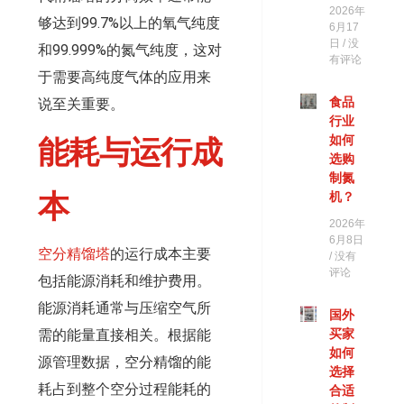
2026年
够达到99.7%以上的氧气纯度
6月17
日
没
和99.999%的氮气纯度，这对
有评论
于需要高纯度气体的应用来
食品
说至关重要。
行业
如何
能耗与运行成
选购
制氮
本
机？
2026年
6月8日
空分精馏塔
的运行成本主要
没有
评论
包括能源消耗和维护费用。
能源消耗通常与压缩空气所
国外
需的能量直接相关。根据能
买家
如何
源管理数据，空分精馏的能
选择
耗占到整个空分过程能耗的
合适